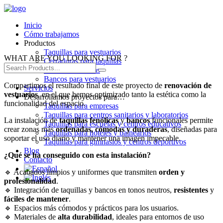
Inicio
Cómo trabajamos
Productos
Taquillas para vestuarios
WHAT ARE YOU LOOKING FOR ?
Cerraduras para taquillas
Cabinas sanitarias
Bancos para vestuarios
Compartimos el resultado final de este proyecto de
renovación de
Servicios
vestuarios
, en el que hemos optimizado tanto la estética como la
Desarrollamos proyectos para…
funcionalidad del espacio.
Taquillas para empresas
Taquillas para centros sanitarios y laboratorios
La instalación de
taquillas fenólicas
y
bancos
funcionales permite
Taquillas para escuelas y centros educativos
crear zonas más
ordenadas, cómodas y duraderas
, diseñadas para
Taquillas para hoteles y balnearios
soportar el uso diario y mantener una imagen impecable.
Taquillas para gimnasios y centros deportivos
Blog
¿Qué se ha conseguido con esta instalación?
Contacto
🔹 Acabados limpios y uniformes que transmiten
orden y
profesionalidad
.
🔹 Integración de taquillas y bancos en tonos neutros,
resistentes
y
fáciles de mantener
.
🔹 Espacios más cómodos y prácticos para los usuarios.
🔹 Materiales de
alta durabilidad
, ideales para entornos de uso