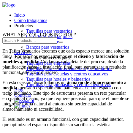
Inicio
Cómo trabajamos
Productos
Taquillas para vestuarios
WHAT ARE YOU LOOKING FOR ?
Cerraduras para taquillas
Cabinas sanitarias
Bancos para vestuarios
En Tafim Vestuarios creemos que cada espacio merece una solución
Servicios
única. Por eso, nos especializamos en el
diseño y fabricación de
Desarrollamos proyectos para…
muebles a medida
. Cuidamos cada detalle del proceso, desde la
Taquillas para empresas
planificación hasta la instalación final, para garantizar un resultado
Taquillas para centros sanitarios y laboratorios
funcional, estético y duradero.
Taquillas para escuelas y centros educativos
Taquillas para hoteles y balnearios
En esta ocasión, desarrollamos un
armario de almacenamiento a
Taquillas para gimnasios y centros deportivos
medida
, pensado especialmente para encajar en un espacio con
Blog
techo inclinado. Este tipo de estructuras presenta un reto particular
Contacto
en cuanto al diseño, ya que requiere precisión para que el mueble se
integre de forma natural al entorno sin perder capacidad de
almacenamiento ni accesibilidad.
El resultado es un armario funcional, con gran capacidad interior,
que optimiza el espacio disponible sin sacrificar la estética.