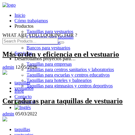
Inicio
Cómo trabajamos
Productos
Taquillas para vestuarios
WHAT ARE YOU LOOKING FOR ?
Cerraduras para taquillas
Cabinas sanitarias
Bancos para vestuarios
Más orden y eficiencia en el vestuario
Servicios
Desarrollamos proyectos para…
Taquillas para empresas
admin
12/05/2026
Taquillas para centros sanitarios y laboratorios
Taquillas para escuelas y centros educativos
Taquillas para hoteles y balnearios
taquillas
Taquillas para gimnasios y centros deportivos
vestuarios
Blog
Contacto
Cerraduras para taquillas de vestuario
admin
05/03/2022
taquillas
vestuarios